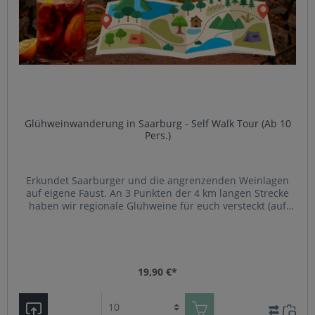
Glühweinwanderung in Saarburg - Self Walk Tour (Ab 10
Pers.)
Erkundet Saarburger und die angrenzenden Weinlagen
auf eigene Faust. An 3 Punkten der 4 km langen Strecke
haben wir regionale Glühweine für euch versteckt (auf
Wunsch alkoholfreie Alternativen). Unsere Tour startet in
der Nähe der Seilbahn am VINOLISMUS Lager (Im Hagen
12). Dort erhaltet ihr eure „WeinWanderAusrüstung“ und
eine kurze Einweisung.Von dort wandert ihr auf eigene
Faust durch die Weinberge, die historische Altstadt und
19,90 €*
zur Burgruine.Die Wanderung dauert inkl. Pausen etwa 2
Stunden und beinhaltet und 3 Stopps mit leckerem
Winzerglühwein (alternativ auch verschiedenen Sorten