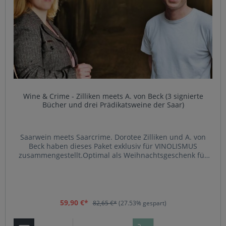
Wine & Crime - Zilliken meets A. von Beck (3 signierte
Bücher und drei Prädikatsweine der Saar)
Saarwein meets Saarcrime. Dorotee Zilliken und A. von
Beck haben dieses Paket exklusiv für VINOLISMUS
zusammengestellt.Optimal als Weihnachtsgeschenk für
Krimifans und Weinliebhaber. Drei Flaschen vom VDP-
Weingut Zilliken (Saarburg Riesling trocken, Saarburg
Riesling feinherb, Zilliken Riesling feinfruchtig) sowie die
drei signierten Bände der Eichwald-Serie vom Krimi-Autor
A. von Beck. Angebot zum Aktionspreis nur solange der
59,90 €*
82,65 €*
(27.53% gespart)
Vorrat reicht.Der Autor A. von Beck ist Krimi- und Thriller-
Autor aus Saarburg. Seine Geschichten spielen häufig im