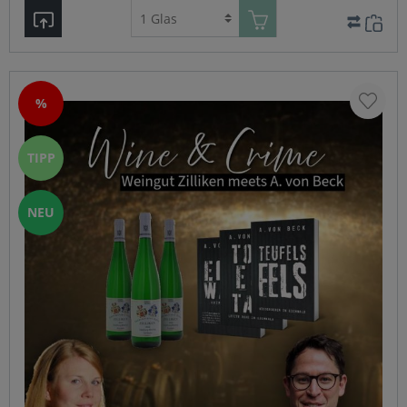
%
TIPP
NEU