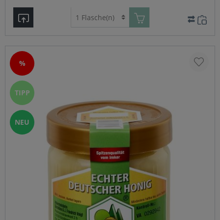
(VDP, Verband deutscher Prädikatsweingüter), dessen
Vorsitzender Egon Müller IV ist, angepriesen. Die 2003er
Trockenbeerenauslese vom Scharzhof erzielte den bisher
höchsten Preis für einen Jungwein.
%
TIPP
NEU