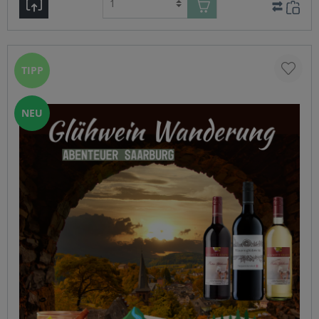
Saartal und verbinden Spannung mit regionalem Flair.
Neben seinen Kriminalromanen veröffentlicht er auch
eine Jugendbuchreihe. Weitere Infos auf seiner
Homepage: www.eichwald.netDie Winzerin Dorothee
Zilliken ist mehrfach premierte VDP-Winzerin. Ihr Weingut
Forstmeister-Geltz Zilliken wurde 1742 gegründet und
TIPP
gehört zu den renommiertesten Weingütern an der Saar.
Unter der Leitung von Dorothee Zilliken werden auf 13 ha
Rebfläche ausschließlich Rieslinge nach zeitgemäßen und
NEU
qualitätsorientierten Maßstäben kultiviert. Unterstützt
wird Sie von Ihrem Vater und Kellermeister Hanno, Ihrem
Ehemann Philipp, Ihrer Mutter Ruth und mehreren
Mitarbeitern.