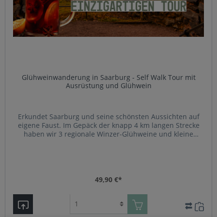
Glühweinwanderung in Saarburg - Self Walk Tour mit
Ausrüstung und Glühwein
Erkundet Saarburg und seine schönsten Aussichten auf
eigene Faust. Im Gepäck der knapp 4 km langen Strecke
haben wir 3 regionale Winzer-Glühweine und kleine
Snacks gepackt (auf Wunsch alkoholfrei Alternativen).
Unsere Tour startet in der Nähe der Seilbahn am
VINOLISMUS-Lager (Im Hagen 12). Dort erhaltet ihr eure
„WeinWanderAusrüstung“.Von dort wandert ihr durch die
Weinberge, die historische Altstadt und zur Burgruine. Die
49,90 €*
Wanderung führt euch zu den schönsten Aussichten und
geheimen Plätzen der Stadt.Die Wanderung dauert inkl.
Pausen etwa 2 Stunden und enthält in einem Rucksack
Glühwein oder Tee für 2-3 Personen (Upgrade möglich),