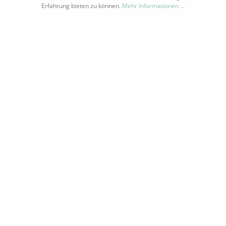
wollte Jacob Kocemba ein vollständiges Menü mit
Erfahrung bieten zu können.
Mehr Informationen ...
Teebegleitung kreieren und begann mit den
TIPP
Geschmäckern von Hochqualitätstees zu experimentieren.
Heute ist Sparkling Tea ein nachgefragtes Spitzenprodukt
auch in der Gastronomie.ZutatenWasser, Grüner Tee*
NEU
23%, Hibiskus Tee* 22%, Weißer Tee* 16%, schwarzer
Tee*, Traubenmost*, Zitronensaft*, natürliche Aromen*,
Kohlensäure, enthält Sulfite