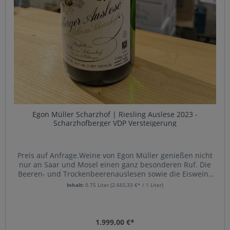
Egon Müller Scharzhof | Riesling Auslese 2023 -
Scharzhofberger VDP Versteigerung
Preis auf Anfrage.Weine von Egon Müller genießen nicht
nur an Saar und Mosel einen ganz besonderen Ruf. Die
Beeren- und Trockenbeerenauslesen sowie die Eisweine
erzielen regelmäßig Spitzenpreise. Diese Weine werden
Inhalt:
0.75 Liter
(2.665,33 €* / 1 Liter)
nicht wie üblich „jahrgangsweise“ verkauft, sondern nur
nach ausreichender Flaschenreife als Raritäten
angeboten. Nur etwa fünf Prozent einer
Durchschnittsernte werden auf den jährlichen
1.999,00 €*
Versteigerungen des Großen Ringes Mosel-Saar-Ruwer