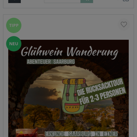
Tee aus dem Hause TeeGschwendner) und kleine Snacks.
Das Highlight für Firmenausflüge, Weihnachtsfeiern oder
den nächsten Junggesell(inn)enabschied. Für unter 10
Personen empfehlen wir alternativ unsere Glühwein-
Rucksacktour Euren Wunschtermin könnt Ihr direkt bei
TIPP
Bestellabschluss in die Kommentarfunktion schreiben
oder vorab per mail klären.
NEU