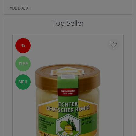
#BBD0E0 »
Top Seller
%
TIPP
NEU