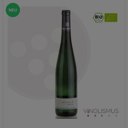
Frucht die von einer feinen Säurestruktur begleitet wird.
Er ist saftig mit einer präsenten Fülle, Tiefgang und mit
NEU
einem eleganten endlosen Abgang. Trinken: 2020 -2030
Presse: Robert Parker - 94PP Mosel fine Wines - 93P
Falstaff Wine Guide - 95 P