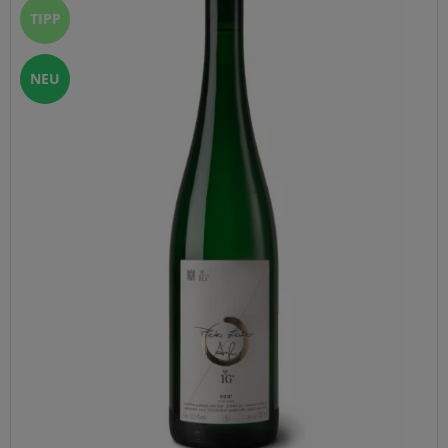
Er ist saftig mit einer präsenten Fülle, Tiefgang und mit
TIPP
einem eleganten endlosen Abgang. Trinken: 2020 -2030
Presse: Robert Parker - 94PP Mosel fine Wines - 93P
Falstaff Wine Guide - 95 P
NEU