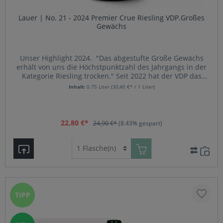
Lauer | No. 21 - 2024 Premier Crue Riesling VDP.Großes
Gewächs
Unser Highlight 2024. "Das abgestufte Große Gewächs
erhält von uns die Höchstpunktzahl des Jahrgangs in der
Kategorie Riesling trocken." Seit 2022 hat der VDP das
Herzstück des Ayler Scheidterberges als VDP.Erste Lage
Inhalt:
0.75 Liter
(30,40 €* / 1 Liter)
klassifiziert. Diese sehr geschützte Südausrichtung des
Berges reift lange bis in den späten Herbst hinein. In der
Jugend dominiert ein Wechselspiel aus zart rauchiger
Würze, Blütennoten und Salzkaramell. Mit Luft, Aromen
22,80 €*
24,90 €*
(8.43% gespart)
reifer Erdbeeren. Fein balanciert und ausgewogen am
Gaumen, umspielt ein fruchtiger Schmelz den steinig-
frischen und dichten Kern. Ein hochwertiger Lagenwein
der schon jung durch Offenheit und Trinkfreude
begeistert.
TIPP