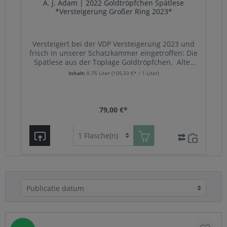
A. J. Adam | 2022 Goldtröpfchen Spätlese
*Versteigerung Großer Ring 2023*
Versteigert bei der VDP Versteigerung 2023 und
s
frisch in unserer Schatzkammer eingetroffen: Die
t
Spätlese aus der Toplage Goldtröpfchen. Alter
der Reben 5 bis 20 Jahre Ausbau spontan im
Inhalt:
0.75 Liter
(105,33 €* / 1 Liter)
Edelstahl Vegan - enthält Sulfite
l
79,00 €*
.