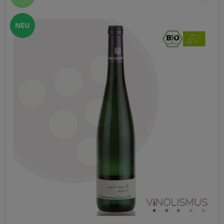
vielschichtiger präsentieren und großes Lagerpotential
zeigen. Beschreibung: In der Nase zeigt er einen
betörenden Duft von reifen Weinberg Pfirsichen, gelben
NEU
Äpfel und weißen Blüten. Am Gaumen dominiert eine
hochreife frische Frucht die von einer feinen
Säurestruktur begleitet wird. Er ist saftig mit einer
präsenten Fülle, Tiefgang und mit einem eleganten
endlosen Abgang. Trinken: 2020 -2030 Presse: Robert
Parker - 94PP Mosel fine Wines - 93P Falstaff Wine Guide -
95 P