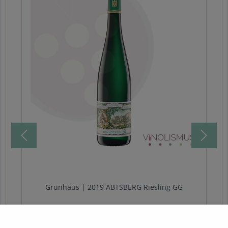
Grünhaus | 2019 ABTSBERG Riesling GG