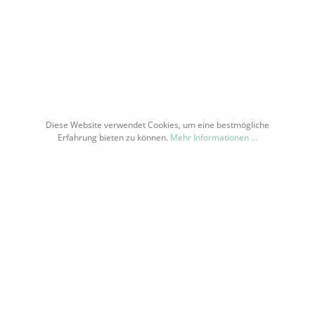
this knowledge is now combined day after day in loving detail
work in harmony with nature from our valuable
slate slopes
-
and is formed into authentic
terroir wines
.
Keine Produkte gefunden.
Diese Website verwendet Cookies, um eine bestmögliche
Erfahrung bieten zu können.
Mehr Informationen ...
KONTAKT PER MAIL ODER WHATSAPP
SHOP SERVICE
INFORMATIONEN
NEWSLETTER