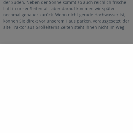
der Süden. Neben der Sonne kommt so auch reichlich frische
Luft in unser Seitental - aber darauf kommen wir später
nochmal genauer zurück. Wenn nicht gerade Hochwasser ist,
können Sie direkt vor unserem Haus parken, vorausgesetzt, der
alte Traktor aus Großelterns Zeiten steht Ihnen nicht im Weg.
Unsere Eltern hatten deren Gemischtbetrieb nicht mehr
weitergeführt - auch wenn sie nun als Rentner umso
begeisterter an jeder Ecke mit anpacken. Anfangs waren es
nicht viel mehr als einige vergessene Rebflächen in einer nicht
mehr präsenten Weinbergslage, dem Hofberg im Dhrontal.
Umso kostbarer wurden sie für den Wiederbeginn, als es
darum ging, das Weingut unserer Großeltern aus dem
Dornröschenschlaf zu wecken. Hier im kleinen Moselörtchen
Dhron liegen unsere Wurzeln, die unserer Familien genauso
wie jene unserer Reben.
How much that is really worth only became really clear when
we set out to learn something new and innovative about
viticulture and from renowned winegrowers.
Back at home, all