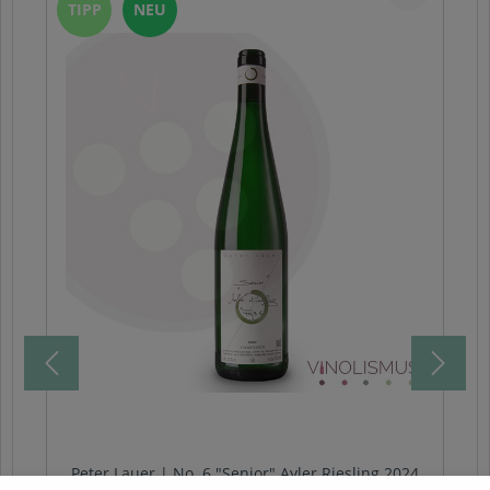
TIPP
NEU
Peter Lauer | No. 6 "Senior" Ayler Riesling 2024