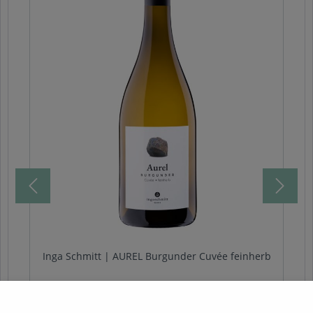
Inga Schmitt | AUREL Burgunder Cuvée feinherb
Aromatisch, leicht und eine milde Säure. Das