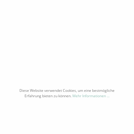
NEWSLETTER
Diese Website verwendet Cookies, um eine bestmögliche
* Alle Preise inkl. gesetzl. Mehrwertsteuer zzgl.
Versandkosten
und ggf.
Erfahrung bieten zu können.
Mehr Informationen ...
Nachnahmegebühren, wenn nicht anders beschrieben
Copyright by vinolismus.com | Theme by
Zenit Design