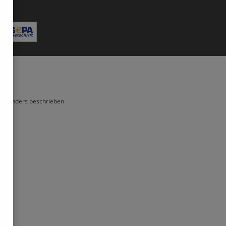
Bitte geben Sie die abgebildeten Zeichen ein*
ht anders beschrieben