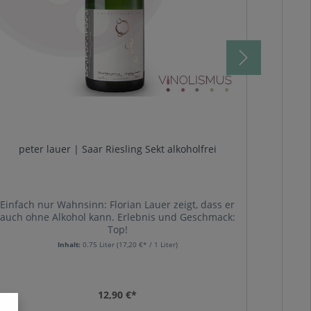
peter lauer | Saar Riesling Sekt alkoholfrei
Bischö
Einfach nur Wahnsinn: Florian Lauer zeigt, dass er
Dieser 
auch ohne Alkohol kann. Erlebnis und Geschmack:
Wei
Top!
har
Créman
Inhalt:
0.75 Liter
(17,20 €* / 1 Liter)
Hergeste
kl
Cha
12,90 €*