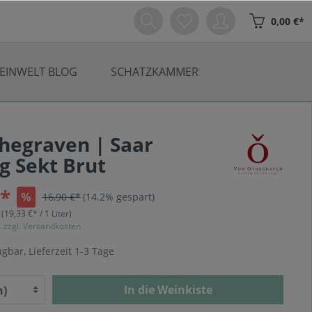
0,00 €*
EINWELT BLOG
SCHATZKAMMER
hegraven | Saar
ng Sekt Brut
€*
%
16,90 €*
(14.2% gespart)
r
(19,33 €* / 1 Liter)
. zzgl. Versandkosten
gbar, Lieferzeit 1-3 Tage
In die Weinkiste