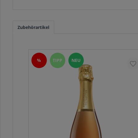
Zubehörartikel
%
TIPP
NEU