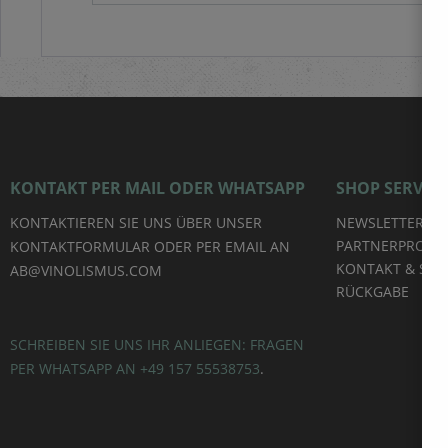
(Méthode Champenoise). Analyse Alkoholgehalt
12,5 % Restsüße 8,7 g/l Säure 5,5 g/l
KONTAKT PER MAIL ODER WHATSAPP
SHOP SERVICE
KONTAKTIEREN SIE UNS ÜBER UNSER
NEWSLETTER
PARTNERPROG
KONTAKTFORMULAR ODER PER EMAIL AN
KONTAKT & SUP
AB@VINOLISMUS.COM
RÜCKGABE
SCHREIBEN SIE UNS IHR ANLIEGEN: FRAGEN
PER WHATSAPP AN +49 157 55538753
.