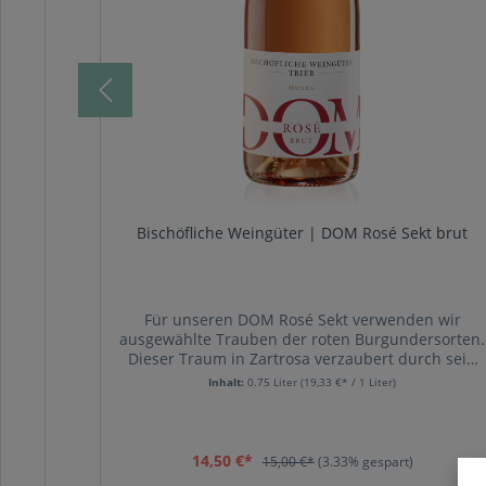
ut
Bischöfliche Weingüter | DOM Rosé Sekt brut
he
Für unseren DOM Rosé Sekt verwenden wir
 in der
ausgewählte Trauben der roten Burgundersorten.
eux und
Dieser Traum in Zartrosa verzaubert durch sein
ekt aus
fruchtiges Zusammenspiel aus duftenden
Inhalt:
0.75 Liter
(19,33 €* / 1 Liter)
nd und
Johannisbeeren und Himbeeren, tanzt delikat auf
rg, dem
der Zunge und entfaltet mit jedem Schluck sein
rassiges Temperament. Hergestellt mit größter
handwerklicher Sorgfalt im traditionellen
14,50 €*
15,00 €*
(3.33% gespart)
Verfahren der klassischenFlaschenvergärung