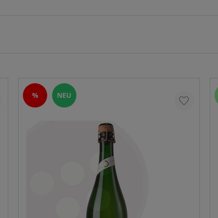
%
NEU