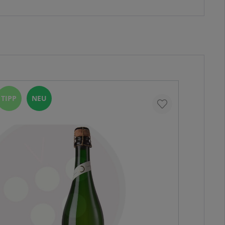
TIPP
NEU
%