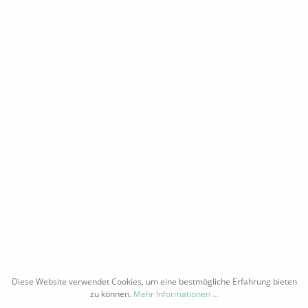
ausgedehnte mehrstöckige Tiefkeller, die ideal zur
Sektreifung im Champagner-Verfahren
(Handrütteln auf Rüttelpulten) geeignet sind. Die
Sekte vom Weingut Lauer werden hier in
einzelnen Flaschen vergoren und reifen bei 8-10
°C in dunklen Gewölben ca. 14-20 Monate bevor
sie dégorgiert werden.Der Jahrgang entspricht
dem aktuellen Lagervolumen und dem Stand der
Lieferung des Weingutes.
INFORMATIONEN
ÜBER UNS
RAMM
WIDERRUFSRECHT
PORT
DATENSCHUTZ
AGB
IMPRESSUM
Diese Website verwendet Cookies, um eine bestmögliche Erfahrung bieten
zu können.
Mehr Informationen ...