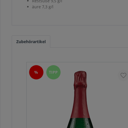
Restsüße 9,5 g/l
äure 7,3 g/l
Zubehörartikel
%
TIPP