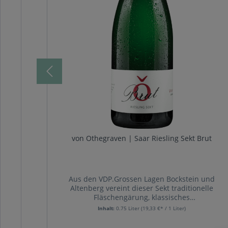
von Othegraven | Saar Riesling Sekt Brut
rnard,
Aus den VDP.Grossen Lagen Bockstein und
ixe is a
Altenberg vereint dieser Sekt traditionelle
rained,
Fläschengärung, klassisches
rcel in
Champagnerverfahren und Weingutspreis!Der
Inhalt:
0.75 Liter
(19,33 €* / 1 Liter)
 and a
feine Sekt verströmt einen virtuosen Duft von
berg in
Mandarine, opulenter Quitte und etwas Pfirsich.