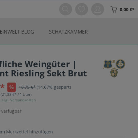
0,00 €*
EINWELT BLOG
SCHATZKAMMER
fliche Weingüter |
t Riesling Sekt Brut
€*
%
18,75 €*
(14.67% gespart)
r
(21,33 €* / 1 Liter)
. zzgl. Versandkosten
 verfügbar
um Merkzettel hinzufügen