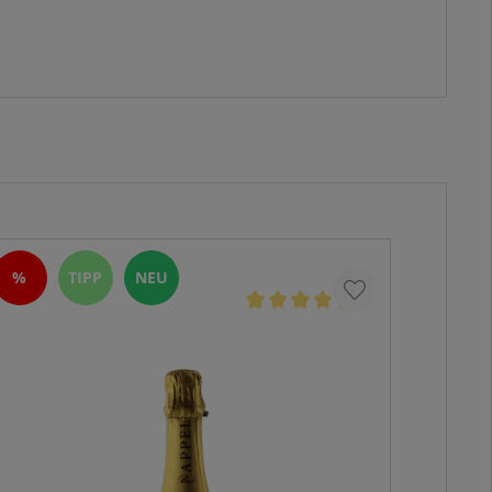
%
TIPP
NEU
%