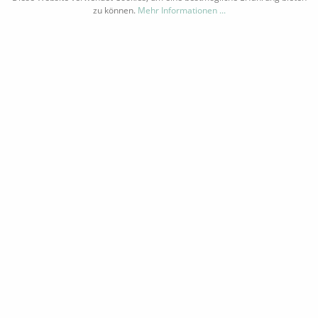
zu können.
Mehr Informationen ...
etzl. Mehrwertsteuer zzgl.
Versandkosten
und ggf. Nachnahmegebühren, wenn nic
Copyright by vinolismus.com | Theme by
Zenit Design