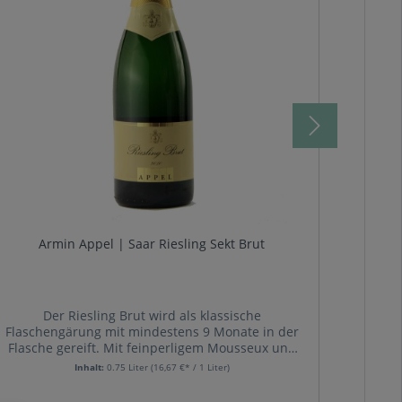
Armin Appel | Saar Riesling Sekt Brut
D
Der Riesling Brut wird als klassische
Der 
Flaschengärung mit mindestens 9 Monate in der
typisch
Flasche gereift. Mit feinperligem Mousseux und
hat si
intensiv-herben Riesling Aroma ist der Sekt aus
je
Inhalt:
0.75 Liter
(16,67 €* / 1 Liter)
dem Hause Armin Appel sehr animierend und
Chr
erfrischend. Unser Klassiker aus Saarburg, dem