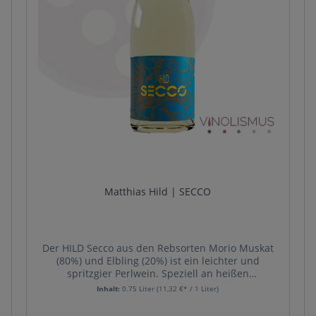
Matthias Hild | SECCO
Der HILD Secco aus den Rebsorten Morio Muskat
(80%) und Elbling (20%) ist ein leichter und
spritzgier Perlwein. Speziell an heißen
Sommertagen oder als Aperitif erfreut er sich
Inhalt:
0.75 Liter
(11,32 €* / 1 Liter)
wachsender Beliebtheit. Erfrischung garantiert.
Die Aromatik setzt sich sowohl aus vergetativen,