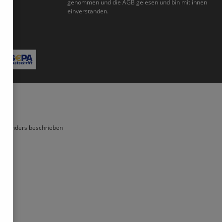
genommen und die
AGB
gelesen und bin mit ihnen
einverstanden.
Bitte geben Sie die abgebildeten Zeichen ein*
ht anders beschrieben