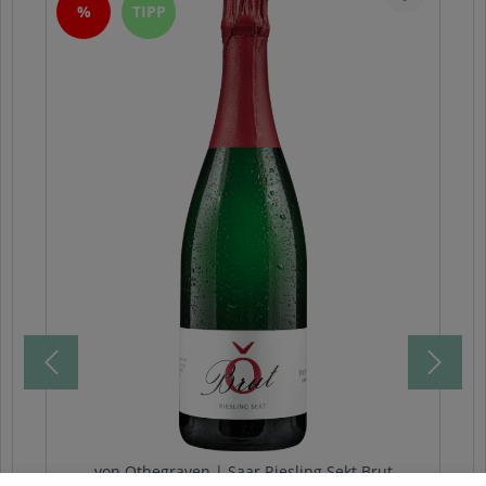
%
TIPP
von Othegraven | Saar Riesling Sekt Brut