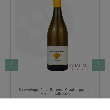
Saarweingut Peter Burens - Grauburgunder
Muschelkalk 2023
Die Grauburgunder Reben sind auf Muschelkalk