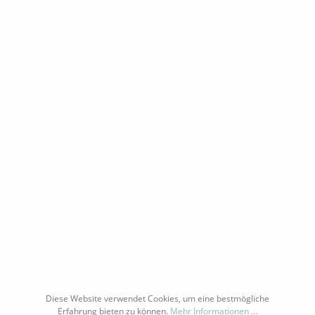
Himmelreich
r
In einem Top Zustand und nur noch vereinzelt
r
auf dem Markt: unsere einzige Rariität der Lage
Graacher Himmelreich der Mosel!
Inhalt:
0.75 Liter
(135,41 €* / 1 Liter)
n
e
101,56 €*
Details
KONTAKT PER MAIL ODER WHATSAPP
SHOP SERVICE
Diese Website verwendet Cookies, um eine bestmögliche
INFORMATIONEN
Erfahrung bieten zu können.
Mehr Informationen ...