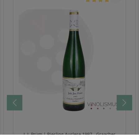
J. J. Prüm | Riesling Auslese 1997 - Graacher