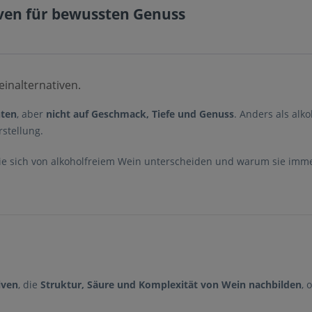
iven für bewussten Genuss
einalternativen.
hten
, aber
nicht auf Geschmack, Tiefe und Genuss
. Anders als alk
rstellung.
sie sich von alkoholfreiem Wein unterscheiden und warum sie im
iven
, die
Struktur, Säure und Komplexität von Wein nachbilden
, 