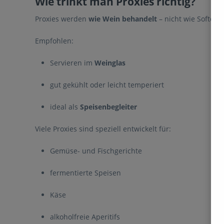
Wie trinkt man Proxies richtig?
Proxies werden
wie Wein behandelt
– nicht wie Softdrin
Empfohlen:
Servieren im
Weinglas
gut gekühlt oder leicht temperiert
ideal als
Speisenbegleiter
Viele Proxies sind speziell entwickelt für:
Gemüse- und Fischgerichte
fermentierte Speisen
Käse
alkoholfreie Aperitifs