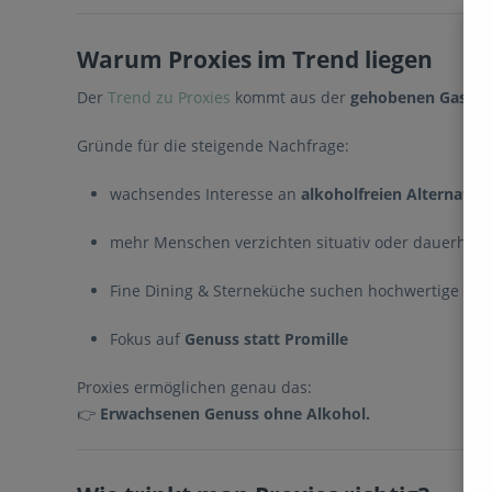
Warum Proxies im Trend liegen
Der
Trend zu Proxies
kommt aus der
gehobenen Gastr
Gründe für die steigende Nachfrage:
wachsendes Interesse an
alkoholfreien Alternativ
mehr Menschen verzichten situativ oder dauerhaft 
Fine Dining & Sterneküche suchen hochwertige Begl
Fokus auf
Genuss statt Promille
Proxies ermöglichen genau das:
👉
Erwachsenen Genuss ohne Alkohol.