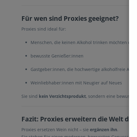
Für wen sind Proxies geeignet?
Proxies sind ideal für:
Menschen, die keinen Alkohol trinken möchten ode
bewusste Genießer:innen
Gastgeber:innen, die hochwertige alkoholfreie Alte
Weinliebhaber:innen mit Neugier auf Neues
Sie sind
kein Verzichtsprodukt
, sondern eine bewusste 
Fazit: Proxies erweitern die Welt de
Proxies ersetzen Wein nicht – sie
ergänzen ihn
.
Sie stehen für einen modernen, bewussten Genussstil u