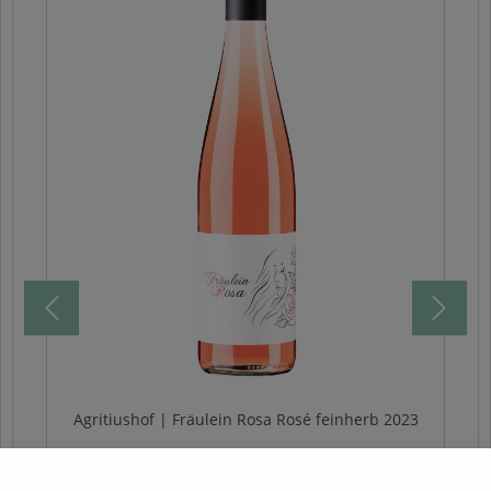
Agritiushof | Fräulein Rosa Rosé feinherb 2023