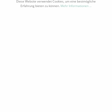
Diese Website verwendet Cookies, um eine bestmögliche
Erfahrung bieten zu können.
Mehr Informationen ...
INFORMATIONEN
NEWSLETTER
* Alle Preise inkl. gesetzl. Mehrwertsteuer zzgl.
Versandkosten
und ggf.
Nachnahmegebühren, wenn nicht anders beschrieben
Copyright by vinolismus.com | Theme by
Zenit Design