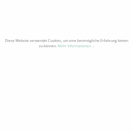
INFORMATIONEN
ÜBER UNS
RAMM
WIDERRUFSRECHT
PORT
DATENSCHUTZ
AGB
Diese Website verwendet Cookies, um eine bestmögliche Erfahrung bieten
IMPRESSUM
zu können.
Mehr Informationen ...