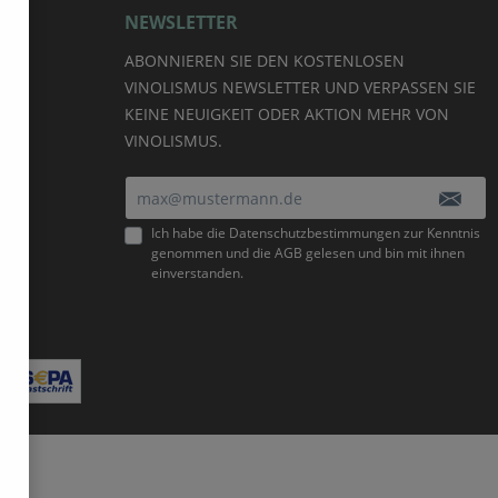
NEWSLETTER
ABONNIEREN SIE DEN KOSTENLOSEN
VINOLISMUS NEWSLETTER UND VERPASSEN SIE
KEINE NEUIGKEIT ODER AKTION MEHR VON
VINOLISMUS.
E-Mail-Adresse*
Ich habe die
Datenschutzbestimmungen
zur Kenntnis
genommen und die
AGB
gelesen und bin mit ihnen
einverstanden.
Bitte geben Sie die abgebildeten Zeichen ein*