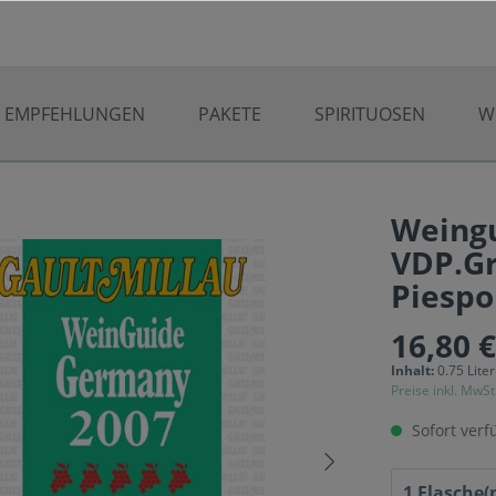
EMPFEHLUNGEN
PAKETE
SPIRITUOSEN
W
Weingu
VDP.Gr
Piespo
16,80 
Inhalt:
0.75 Lite
Preise inkl. MwSt
Sofort verfü