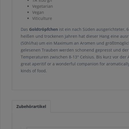
TA 9,00 g/l
Vegetarian
Vegan
Viticulture
Das
Goldtröpfchen
ist ein nach Süden ausgerichteter, 
heißen und trockenen Jahren hat dieser Hang eine aus
(50hl/ha) um ein Maximum an Aromen und größtmöglicher 
gelesenen Trauben werden schonend gepresst und der M
Temperaturen zwischen 8-13° Celsius. Bis kurz vor der 
great aperitif or a wonderful companion for aromatically 
kinds of food.
Zubehörartikel