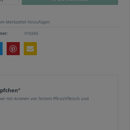
um Merkzettel hinzufügen
er:
V10265
öpfchen"
er mit Aromen von festem Pfirsichfleisch und