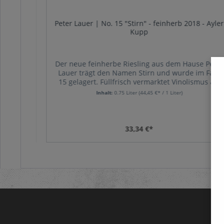
Peter Lauer | No. 15 "Stirn" - feinherb 2018 - Ayler
Kupp
er Saar
Der neue feinherbe Riesling aus dem Hause Peter
Mertes
Lauer trägt den Namen Stirn und wurde im Fass
sgewogen
15 gelagert. Füllfrisch vermarktet Vinolismus als
 Region
erster Onlineshop den neuen Jahrgang.
Inhalt:
0.75 Liter
(44,45 €* / 1 Liter)
om
d den
 hier
che und
33,34 €*
under
pfel und
iner
monisch
dennoch
ngen
 des
 Balance
ein, der
r