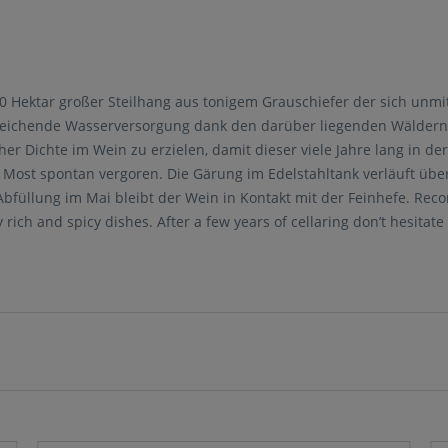
60 Hektar großer Steilhang aus tonigem Grauschiefer der sich unmi
reichende Wasserversorgung dank den darüber liegenden Wäldern. 
Dichte im Wein zu erzielen, damit dieser viele Jahre lang in der 
ost spontan vergoren. Die Gärung im Edelstahltank verläuft über
Abfüllung im Mai bleibt der Wein in Kontakt mit der Feinhefe. Rec
rich and spicy dishes. After a few years of cellaring don’t hesitate