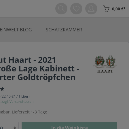
0,00 €*
EINWELT BLOG
SCHATZKAMMER
t Haart - 2021
oße Lage Kabinett -
rter Goldtröpfchen
€*
r
(22,40 €* / 1 Liter)
. zzgl. Versandkosten
gbar, Lieferzeit 1-3 Tage
In die Weinkiste