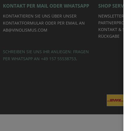
KONTAKT PER MAIL ODER WHATSAPP
SHOP SERVICE
tzucker
KONTAKTIEREN SIE UNS ÜBER UNSER
NEWSLETTER
nn Peter
er. Durch
PARTNERPROG
KONTAKTFORMULAR ODER PER EMAIL AN
nd die
KONTAKT & SUP
AB@VINOLISMUS.COM
 zu eher
RÜCKGABE
 Fisch &
oder
 Lachs.
SCHREIBEN SIE UNS IHR ANLIEGEN: FRAGEN
chte-
PER WHATSAPP AN +49 157 55538753
.
 der
s
Kalb –
schwer
 Saucen
rten wie
erden
 schön
e zu
leichten
e Wahl.
oder zu
 lebt von
s Essen