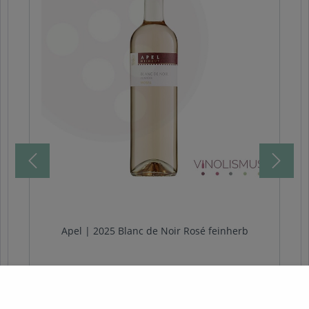
Apel | 2025 Blanc de Noir Rosé feinherb
Im Glas helles lachsrot und klar. In der Nase
betört Walderdbeere am Wegesrand die Sinne.